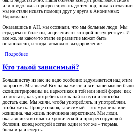
было недостаточно. Наша болезнь всегда проявлялась снова
или продолжала прогрессировать до тех пор, пока в отчаянии
мы не стали искать помощи друг у друга в Анонимных
Наркоманах.
Оказавшись в АН, мы осознали, что мы больные люди. Мы
страдаем от болезни, исцеления от которой не существует. И
все же, на каком-то этапе ее развитие может быть
остановлено, и тогда возможно выздоровление.
Подробнее
о Почему мы здесь?
Кто такой зависимый?
Большинству из нас не надо особенно задумываться над этим
вопросом. Мы знаем! Вся наша жизнь и все наши мысли были
сконцентрированы на наркотиках в той или иной форме: как
их достать, как употребить и как найти пути и способы
достать еще. Мы жили, чтобы употреблять, и употребляли,
чтобы жить. Проще говоря, зависимый – это мужчина или
женщина, чья жизнь подчинена наркотикам. Мы люди,
оказавшиеся во власти хронической и прогрессирующей
болезни, конец которой всегда один и тот же – тюрьма,
больница и смерть.