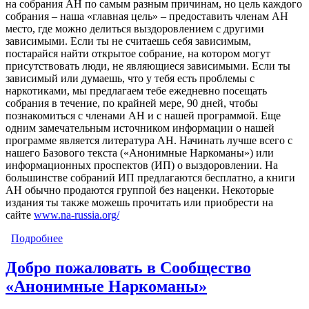
на собрания АН по самым разным причинам, но цель каждого
собрания – наша «главная цель» – предоставить членам АН
место, где можно делиться выздоровлением с другими
зависимыми. Если ты не считаешь себя зависимым,
постарайся найти открытое собрание, на котором могут
присутствовать люди, не являющиеся зависимыми. Если ты
зависимый или думаешь, что у тебя есть проблемы с
наркотиками, мы предлагаем тебе ежедневно посещать
собрания в течение, по крайней мере, 90 дней, чтобы
познакомиться с членами АН и с нашей программой. Еще
одним замечательным источником информации о нашей
программе является литература АН. Начинать лучше всего с
нашего Базового текста («Анонимные Наркоманы») или
информационных проспектов (ИП) о выздоровлении. На
большинстве собраний ИП предлагаются бесплатно, а книги
АН обычно продаются группой без наценки. Некоторые
издания ты также можешь прочитать или приобрести на
сайте
www.na-russia.org/
Подробнее
о Что это такое?
Добро пожаловать в Сообщество
«Анонимные Наркоманы»