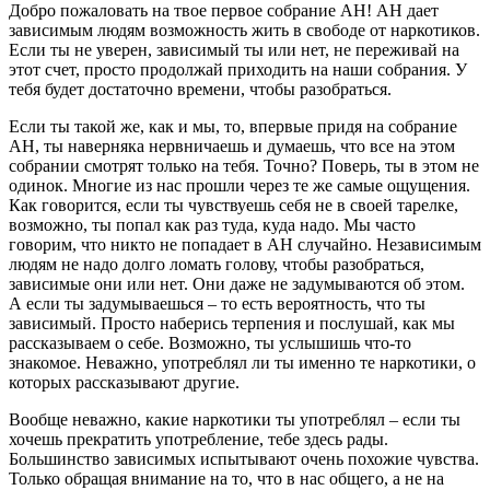
Добро пожаловать на твое первое собрание АН! АН дает
зависимым людям возможность жить в свободе от наркотиков.
Если ты не уверен, зависимый ты или нет, не переживай на
этот счет, просто продолжай приходить на наши собрания. У
тебя будет достаточно времени, чтобы разобраться.
Если ты такой же, как и мы, то, впервые придя на собрание
АН, ты наверняка нервничаешь и думаешь, что все на этом
собрании смотрят только на тебя. Точно? Поверь, ты в этом не
одинок. Многие из нас прошли через те же самые ощущения.
Как говорится, если ты чувствуешь себя не в своей тарелке,
возможно, ты попал как раз туда, куда надо. Мы часто
говорим, что никто не попадает в АН случайно. Независимым
людям не надо долго ломать голову, чтобы разобраться,
зависимые они или нет. Они даже не задумываются об этом.
А если ты задумываешься – то есть вероятность, что ты
зависимый. Просто наберись терпения и послушай, как мы
рассказываем о себе. Возможно, ты услышишь что-то
знакомое. Неважно, употреблял ли ты именно те наркотики, о
которых рассказывают другие.
Вообще неважно, какие наркотики ты употреблял – если ты
хочешь прекратить употребление, тебе здесь рады.
Большинство зависимых испытывают очень похожие чувства.
Только обращая внимание на то, что в нас общего, а не на