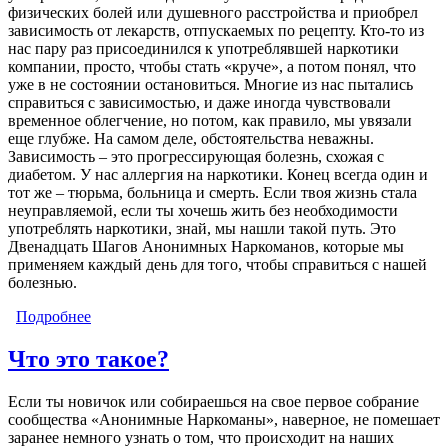
физических болей или душевного расстройства и приобрел
зависимость от лекарств, отпускаемых по рецепту. Кто-то из
нас пару раз присоединился к употреблявшей наркотики
компании, просто, чтобы стать «круче», а потом понял, что
уже в не состоянии остановиться. Многие из нас пытались
справиться с зависимостью, и даже иногда чувствовали
временное облегчение, но потом, как правило, мы увязали
еще глубже. На самом деле, обстоятельства неважны.
Зависимость – это прогрессирующая болезнь, схожая с
диабетом. У нас аллергия на наркотики. Конец всегда один и
тот же – тюрьма, больница и смерть. Если твоя жизнь стала
неуправляемой, если ты хочешь жить без необходимости
употреблять наркотики, знай, мы нашли такой путь. Это
Двенадцать Шагов Анонимных Наркоманов, которые мы
применяем каждый день для того, чтобы справиться с нашей
болезнью.
Подробнее
о Новичку
Что это такое?
Если ты новичок или собираешься на свое первое собрание
сообщества «Анонимные Наркоманы», наверное, не помешает
заранее немного узнать о том, что происходит на наших