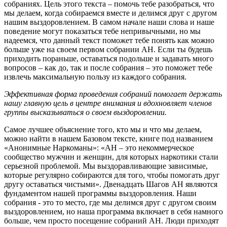
собраниях. Цель этого текста – помочь тебе разобраться, что
мы делаем, когда собираемся вместе и делимся друг с другом
нашим выздоровлением. В самом начале наши слова и наше
поведение могут показаться тебе непривычными, но мы
надеемся, что данный текст поможет тебе понять как можно
больше уже на своем первом собрании АН. Если ты будешь
приходить пораньше, оставаться подольше и задавать много
вопросов – как до, так и после собрания – это поможет тебе
извлечь максимальную пользу из каждого собрания.
Эффективная форма проведения собраний помогает держать
нашу главную цель в центре внимания и вдохновляет членов
группы высказываться о своем выздоровлении.
Самое лучшее объяснение того, кто мы и что мы делаем,
можно найти в нашем Базовом тексте, книге под названием
«Анонимные Наркоманы»: «АН – это некоммерческое
сообщество мужчин и женщин, для которых наркотики стали
серьезной проблемой. Мы выздоравливающие зависимые,
которые регулярно собираются для того, чтобы помогать друг
другу оставаться чистыми». Двенадцать Шагов АН являются
фундаментом нашей программы выздоровления. Наши
собрания - это то место, где мы делимся друг с другом своим
выздоровлением, но наша программа включает в себя намного
больше, чем просто посещение собраний АН. Люди приходят