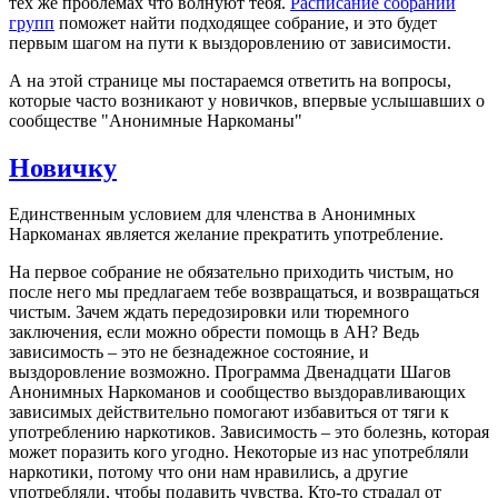
тех же проблемах что волнуют тебя.
Расписание собраний
групп
поможет найти подходящее собрание, и это будет
первым шагом на пути к выздоровлению от зависимости.
А на этой странице мы постараемся ответить на вопросы,
которые часто возникают у новичков, впервые услышавших о
сообществе "Анонимные Наркоманы"
Новичку
Единственным условием для членства в Анонимных
Наркоманах является желание прекратить употребление.
На первое собрание не обязательно приходить чистым, но
после него мы предлагаем тебе возвращаться, и возвращаться
чистым. Зачем ждать передозировки или тюремного
заключения, если можно обрести помощь в АН? Ведь
зависимость – это не безнадежное состояние, и
выздоровление возможно. Программа Двенадцати Шагов
Анонимных Наркоманов и сообщество выздоравливающих
зависимых действительно помогают избавиться от тяги к
употреблению наркотиков. Зависимость – это болезнь, которая
может поразить кого угодно. Некоторые из нас употребляли
наркотики, потому что они нам нравились, а другие
употребляли, чтобы подавить чувства. Кто-то страдал от