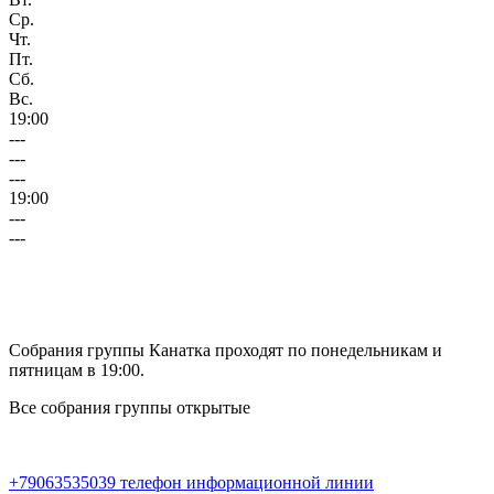
Ср.
Чт.
Пт.
Сб.
Вс.
19:00
---
---
---
19:00
---
---
Собрания группы Канатка проходят по понедельникам и
пятницам в 19:00.
Все собрания группы открытые
+79063535039 телефон информационной линии