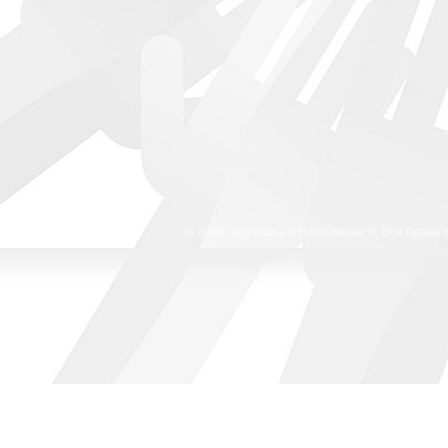
© 2020 Анонимные Наркоманы ®. Все права