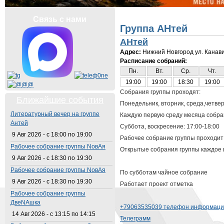
Вы здесь
Связь с нами
Группа АНтей
АНтей
Адрес:
Нижний Новгород ул. Канав
Расписание собраний:
Пн.
Вт.
Ср.
Чт.
19:00
19:00
18:30
19:00
Собрания группы проходят:
Ближайшие события
Понедельник, вторник, среда,четверг
Литературный вечер на группе
Каждую первую среду месяца собран
Антей
Суббота, воскресение: 17:00-18:00
9 Авг 2026 -
с
18:00
по
19:00
Рабочее собрание группы проходит 
Рабочее собрание группы NовАя
Открытые собрания группы каждое в
9 Авг 2026 -
с
18:30
по
19:30
Рабочее собрание группы NовАя
По субботам чайное собрание
9 Авг 2026 -
с
18:30
по
19:30
Работает проект отметка
Рабочее собрание группы
ДвеNAшка
+79063535039 телефон информаци
14 Авг 2026 -
с
13:15
по
14:15
Телеграмм