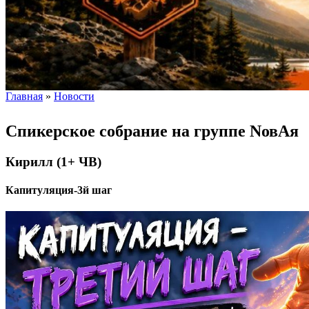
Главная
»
Новости
Вы здесь
Спикерское собрание на группе NовAя
Кирилл (1+ ЧВ)
Капитуляция-3й шаг