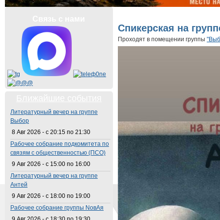
Вы здесь
Связь с нами
Спикерская на груп
Проходят в помещении группы
"Выб
Ближайшие события
Литературный вечер на группе
Выбор
8 Авг 2026 -
с
20:15
по
21:30
Рабочее собрание подкомитета по
связям с общественностью (ПСО)
9 Авг 2026 -
с
15:00
по
16:00
Литературный вечер на группе
Антей
9 Авг 2026 -
с
18:00
по
19:00
Рабочее собрание группы NовАя
9 Авг 2026 -
с
18:30
по
19:30