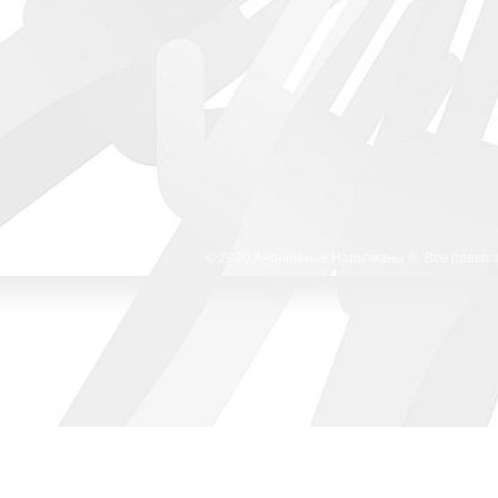
© 2020 Анонимные Наркоманы ®. Все права