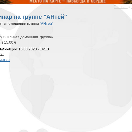
Главная
»
десь
нар на группе "АНтей"
ят в помещении группы
"АНтей"
р «Сильная домашняя группа»
 в 15.00 ч
убликации:
16.03.2023 - 14:13
ка:
иятия