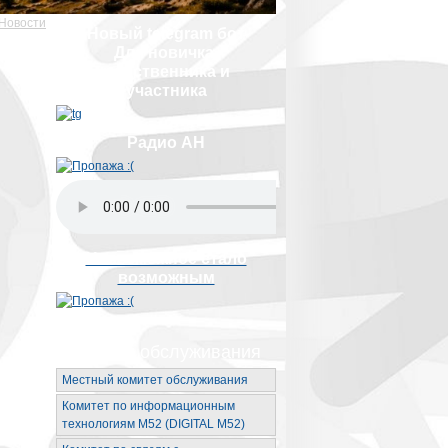
Новости
Новый telegram бот
Для новичка,
родственника и
участника
Радио АН
Невозможное стало
возможным
Органы обслуживания
Местный комитет обслуживания
Комитет по информационным
технологиям М52 (DIGITAL M52)