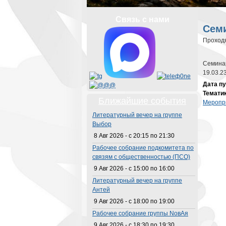
Вы з
Связь с нами
Семи
Проход
Семина
19.03.23
Дата п
Темати
Ближайшие события
Меропр
Литературный вечер на группе
Выбор
8 Авг 2026 -
с
20:15
по
21:30
Рабочее собрание подкомитета по
связям с общественностью (ПСО)
9 Авг 2026 -
с
15:00
по
16:00
Литературный вечер на группе
Антей
9 Авг 2026 -
с
18:00
по
19:00
Рабочее собрание группы NовАя
9 Авг 2026 -
с
18:30
по
19:30