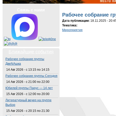
Вы здесь
Связь с нами
Рабочее собрание г
Дата публикации:
18.11.2025 - 20:4
Тематика:
Мероприятия
Ближайшие события
Рабочее собрание группы
ДвеNAшка
14 Авг 2026 -
с
13:15
по
14:15
Рабочее собрание группы Сегодня
14 Авг 2026 -
с
21:00
по
22:00
Юбилей группы Парус — 14 лет
15 Авг 2026 -
с
12:00
по
20:00
Литературный вечер на группе
Выбор
15 Авг 2026 -
с
20:15
по
21:30