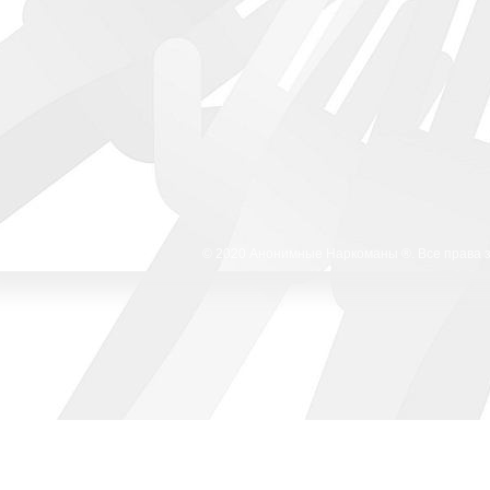
© 2020 Анонимные Наркоманы ®. Все права