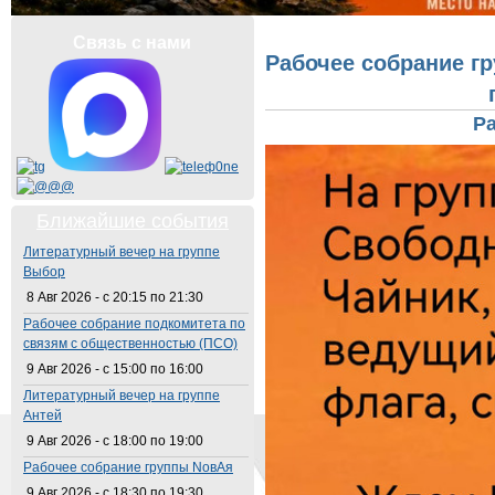
Вы здесь
Связь с нами
Рабочее собрание гр
Р
Ближайшие события
Литературный вечер на группе
Выбор
8 Авг 2026 -
с
20:15
по
21:30
Рабочее собрание подкомитета по
связям с общественностью (ПСО)
9 Авг 2026 -
с
15:00
по
16:00
Литературный вечер на группе
Антей
9 Авг 2026 -
с
18:00
по
19:00
Рабочее собрание группы NовАя
9 Авг 2026 -
с
18:30
по
19:30