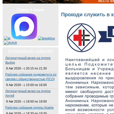
Вы здесь
Связь с нами
Проходи служить в 
Ближайшие события
Литературный вечер на группе
Выбор
8 Авг 2026 -
с
20:15
по
21:30
Рабочее собрание подкомитета по
связям с общественностью (ПСО)
9 Авг 2026 -
с
15:00
по
16:00
Литературный вечер на группе
Антей
9 Авг 2026 -
с
18:00
по
19:00
Рабочее собрание группы NовАя
9 Авг 2026 -
с
18:30
по
19:30