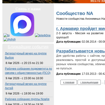
Вы здесь
Связь с нами
Сообщество NA
Новости сообщества Анонимных Н
г. Армавир пройдет ми
2-3 августа - Миссия на развити
группах!!!
Дата публикации:
02.08.2014 - 00:0
Ближайшие события
Разрабатывается новы
Литературный вечер на группе
Для удобства работы с сайтом, пр
Выбор
реализовать простой и доступн
8 Авг 2026 -
с
20:15
по
21:30
разных членов сообщества, обличе
не пугаться.
Рабочее собрание подкомитета по
связям с общественностью (ПСО)
Дата публикации:
17.03.2013 - 00:4
9 Авг 2026 -
с
15:00
по
16:00
Страницы
« первая
‹ предыдущая
…
Литературный вечер на группе
Антей
9 Авг 2026 -
с
18:00
по
19:00
Рабочее собрание группы NовАя
9 Авг 2026 -
с
18:30
по
19:30