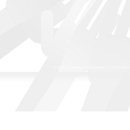
© 2020 Анонимные Наркоманы ®. Все права