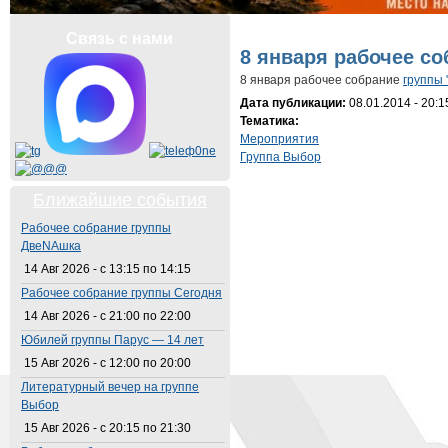
Вы здесь
Связь с нами
8 января рабочее с
8 января рабочее собрание
группы 
Дата публикации:
08.01.2014 - 20:1
Тематика:
Мероприятия
Группа Выбор
Ближайшие события
Рабочее собрание группы
ДвеNAшка
14 Авг 2026 -
с
13:15
по
14:15
Рабочее собрание группы Сегодня
14 Авг 2026 -
с
21:00
по
22:00
Юбилей группы Парус — 14 лет
15 Авг 2026 -
с
12:00
по
20:00
Литературный вечер на группе
Выбор
15 Авг 2026 -
с
20:15
по
21:30