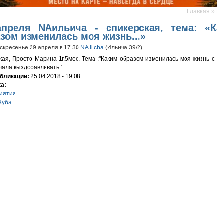
Главная
»
десь
апреля NAильича - спикерская, тема: «К
зом изменилась моя жизнь...»
оскресенье 29 апреля в 17.30
NA Ilicha
(Ильича 39/2)
кая, Просто Марина 1г.5мес. Тема :"Каким образом изменилась моя жизнь с 
ачала выздоравливать."
убликации:
25.04.2018 - 19:08
ка:
иятия
Куба