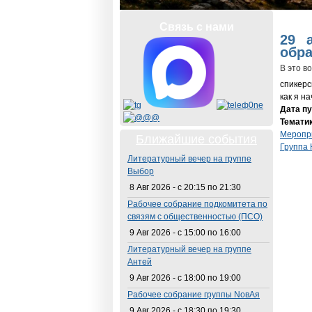
Вы з
Связь с нами
29 
обра
В это в
спикерс
как я н
Дата п
Темати
Меропр
Ближайшие события
Группа 
Литературный вечер на группе
Выбор
8 Авг 2026 -
с
20:15
по
21:30
Рабочее собрание подкомитета по
связям с общественностью (ПСО)
9 Авг 2026 -
с
15:00
по
16:00
Литературный вечер на группе
Антей
9 Авг 2026 -
с
18:00
по
19:00
Рабочее собрание группы NовАя
9 Авг 2026 -
с
18:30
по
19:30