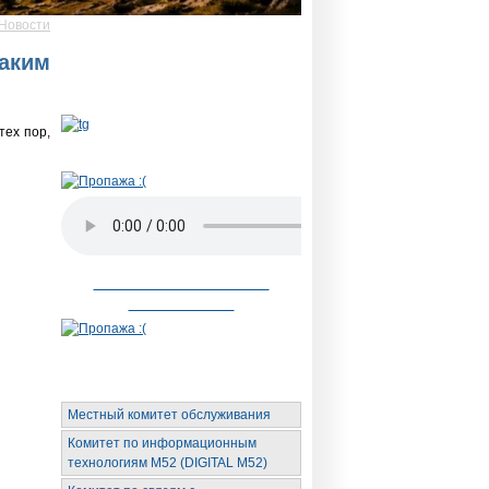
Новости
Новый telegram бот
Для новичка,
аким
родственника и
участника
тех пор,
Радио АН
Невозможное стало
возможным
Органы обслуживания
Местный комитет обслуживания
Комитет по информационным
технологиям М52 (DIGITAL M52)