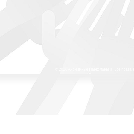
© 2020 Анонимные Наркоманы ®. Все права