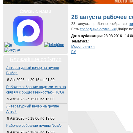
Вы здесь
Связь с нами
28 августа рабочее 
28 августа рабочее собрание
к
Есть
свободные служения
! Добро п
Дата публикации:
28.08.2016 - 14:0
Тематика:
Мероприятия
БУ
Ближайшие события
Литературный вечер на группе
Выбор
8 Авг 2026 -
с
20:15
по
21:30
Рабочее собрание подкомитета по
связям с общественностью (ПСО)
9 Авг 2026 -
с
15:00
по
16:00
Литературный вечер на группе
Антей
9 Авг 2026 -
с
18:00
по
19:00
Рабочее собрание группы NовАя
9 Авг 2026 -
с
18:30
по
19:30