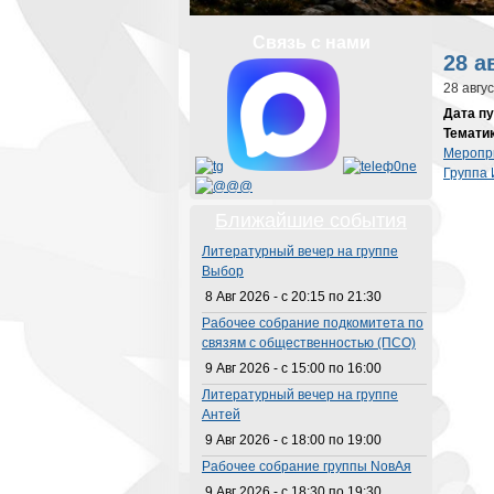
Вы з
Связь с нами
28 а
28 авгу
Дата п
Темати
Меропр
Группа 
Ближайшие события
Литературный вечер на группе
Выбор
8 Авг 2026 -
с
20:15
по
21:30
Рабочее собрание подкомитета по
связям с общественностью (ПСО)
9 Авг 2026 -
с
15:00
по
16:00
Литературный вечер на группе
Антей
9 Авг 2026 -
с
18:00
по
19:00
Рабочее собрание группы NовАя
9 Авг 2026 -
с
18:30
по
19:30