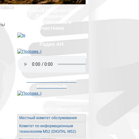
Новости
Новый telegram бот
Для новичка,
родственника и
ть!
участника
Радио АН
Невозможное стало
возможным
Органы обслуживания
Местный комитет обслуживания
Комитет по информационным
технологиям М52 (DIGITAL M52)