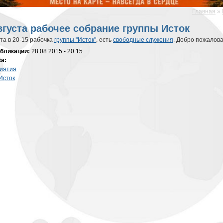
Главная
»
десь
вгуста рабочее собрание группы Исток
ста в 20-15 рабочка
группы "Исток"
, есть
свободные служения
. Добро пожалова
убликации:
28.08.2015 - 20:15
ка:
иятия
Исток