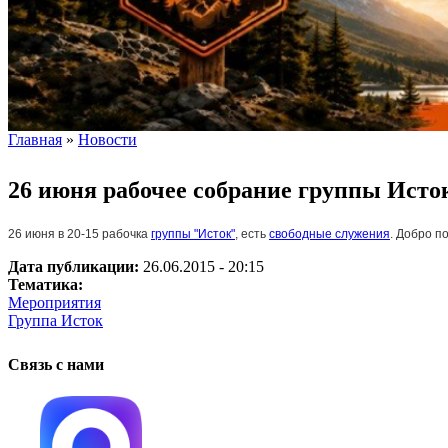
Главная
»
Новости
Вы здесь
26 июня рабочее собрание группы Исто
26 июня в 20-15 рабочка
группы "Исток"
, есть
свободные служения
. Добро п
Дата публикации:
26.06.2015 - 20:15
Тематика:
Мероприятия
Группа Исток
Связь с нами