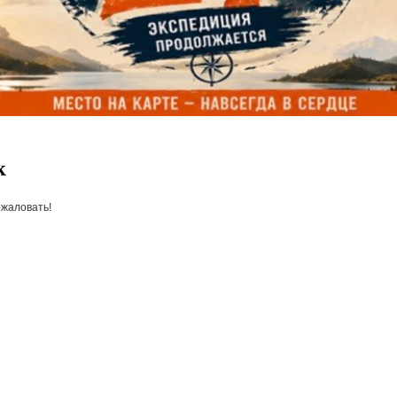
к
ожаловать!