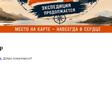
р
я
. Добро пожаловать!!!