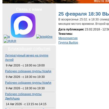
Вы здесь
Связь с нами
25 февраля 18:30 В
В воскресенье 25.02. в 18:30 спике
месяцев чистого времени. Второй кр
Дата публикации:
23.02.2018 - 12:5
Тематика:
Мероприятия
Группа Выбор
Ближайшие события
Литературный вечер на группе
Антей
9 Авг 2026 -
с
18:00
по
19:00
Рабочее собрание группы NовАя
9 Авг 2026 -
с
18:30
по
19:30
Рабочее собрание группы NовАя
9 Авг 2026 -
с
18:30
по
19:30
Рабочее собрание группы
ДвеNAшка
14 Авг 2026 -
с
13:15
по
14:15