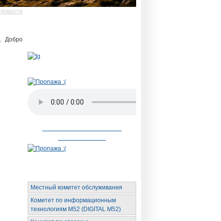
Новости
Новый telegram бот
Для новичка,
родственника и
я
. Добро
участника
Радио АН
Невозможное стало
возможным
Органы обслуживания
Местный комитет обслуживания
Комитет по информационным
технологиям М52 (DIGITAL M52)