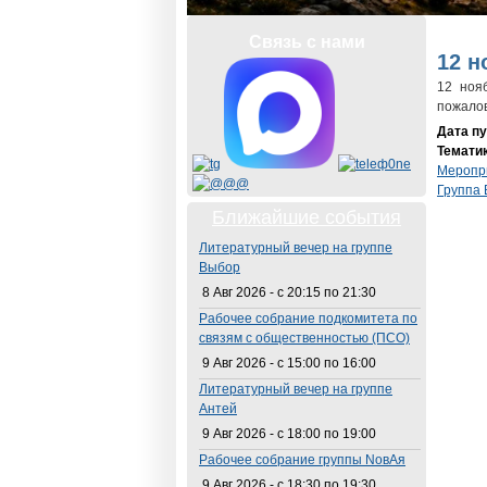
Вы з
Связь с нами
12 н
12 ноя
пожалов
Дата п
Темати
Меропр
Группа
Ближайшие события
Литературный вечер на группе
Выбор
8 Авг 2026 -
с
20:15
по
21:30
Рабочее собрание подкомитета по
связям с общественностью (ПСО)
9 Авг 2026 -
с
15:00
по
16:00
Литературный вечер на группе
Антей
9 Авг 2026 -
с
18:00
по
19:00
Рабочее собрание группы NовАя
9 Авг 2026 -
с
18:30
по
19:30