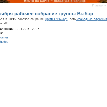
Главная
»
десь
оября рабочее собрание группы Выбор
бря в 20:15 рабочее собрание
группы "Выбор"
, есть
свободные служени
ать!!!
убликации:
12.11.2015 - 20:15
ка:
иятия
 Выбор