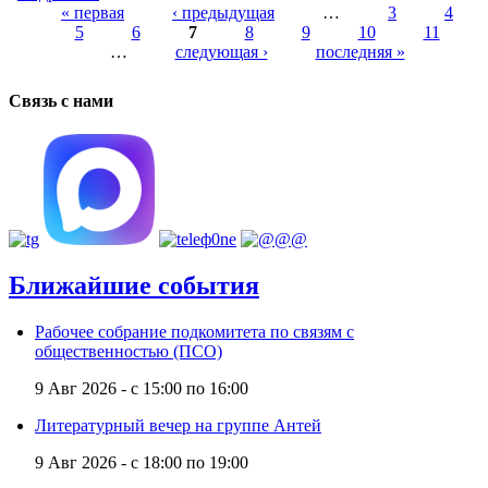
« первая
‹ предыдущая
…
3
4
5
6
7
8
9
10
11
Страницы
…
следующая ›
последняя »
Связь с нами
Ближайшие события
Рабочее собрание подкомитета по связям с
общественностью (ПСО)
9 Авг 2026 -
с
15:00
по
16:00
Литературный вечер на группе Антей
9 Авг 2026 -
с
18:00
по
19:00