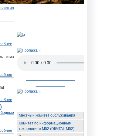
Новый telegram бот
Для новичка,
родственника и
участника
Радио АН
робнее
о Юбилей нижегородского сообщества
NAм 15 лет!!!
вы, тема
робнее
о 10 октября спикерит гость из Москвы
Невозможное стало
возможным
ть!
робнее
о 7 октября рабочка группы Исток
)
Органы обслуживания
ободные
Местный комитет обслуживания
Комитет по информационным
технологиям М52 (DIGITAL M52)
робнее
о 3 октября - МКО (Местная
конференция обслуживания)