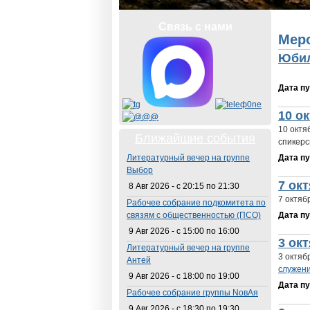
Вы з
Связь с нами
Мер
Юбил
Дата п
10 о
10 октя
Ближайшие события
спикерс
Литературный вечер на группе
Дата п
Выбор
7 ок
8 Авг 2026 -
с
20:15
по
21:30
7 октяб
Рабочее собрание подкомитета по
связям с общественностью (ПСО)
Дата п
9 Авг 2026 -
с
15:00
по
16:00
3 ок
Литературный вечер на группе
3 октяб
Антей
служен
9 Авг 2026 -
с
18:00
по
19:00
Дата п
Рабочее собрание группы NовАя
9 Авг 2026 -
с
18:30
по
19:30