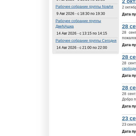
2 ок
Рабочее собрание группы NовАя
2 октяб
9 Авг 2026 -
с
18:30
по
19:30
Дата п
Рабочее собрание группы
28 с
ДвеNAшка
28 сен
14 Авг 2026 -
с
13:15
по
14:15
пожалов
Рабочее собрание группы Сегодня
Дата п
14 Авг 2026 -
с
21:00
по
22:00
28 с
28 сен
свобод
Дата п
28 с
28 сен
Добро п
Дата п
23 с
23 сент
Дата п