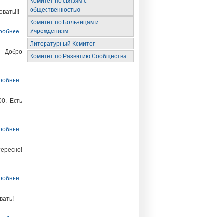
Комитет по связям с
общественностью
вать!!!
Комитет по Больницам и
Учреждениям
робнее
о 2 октября рабочее собрание группы
"Выбор"
Литературный Комитет
 Добро
Комитет по Развитию Сообщества
робнее
о 28 сентября рабочее собрание ОПГ
00. Есть
робнее
о 28 сентября рабочка БУ
тересно!
робнее
о 28 сентября тренинг комитета БУ
вать!