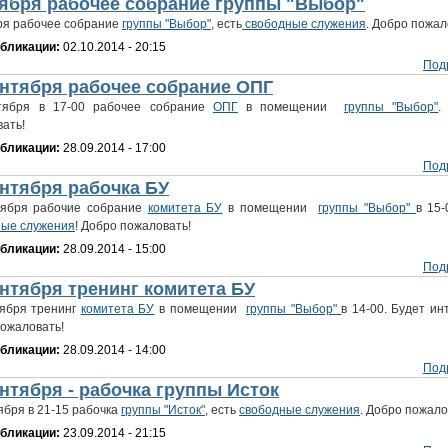
тября рабочее собрание группы "Выбор"
ря рабочее собрание
группы "Выбор"
, есть
свободные служения
. Добро пожало
убликации:
02.10.2014 - 20:15
Под
ентября рабочее собрание ОПГ
тября в 17-00 рабочее собрание
ОПГ
в помещении
группы "Выбор"
.
ать!
убликации:
28.09.2014 - 17:00
Под
ентября рабочка БУ
тября рабочие собрание
комитета БУ
в помещении
группы "Выбор"
в 15-
ные служения
! Добро пожаловать!
убликации:
28.09.2014 - 15:00
Под
ентября тренинг комитета БУ
тября тренинг
комитета БУ
в помещении
группы "Выбор"
в 14-00. Будет ин
ожаловать!
убликации:
28.09.2014 - 14:00
Под
ентября - рабочка группы Исток
ября в 21-15 рабочка
группы "Исток"
, есть
свободные служения
. Добро пожало
убликации:
23.09.2014 - 21:15