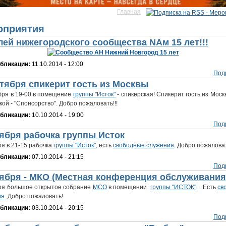
Главная
десь
оприятия
ей нижегородского сообщества NAм 15 лет!!!
убликации:
11.10.2014 - 12:00
Под
ктября спикерит гость из Москвы
бря в 19-00 в помещение
группы "Исток"
- спикерская! Спикерит гость из Моск
кой - "Спонсорство". Добро пожаловать!!!
убликации:
10.10.2014 - 19:00
Под
тября рабочка группы Исток
ря в 21-15 рабочка
группы "Исток"
, есть
свободные служения
. Добро пожалова
убликации:
07.10.2014 - 21:15
Под
тября - МКО (Местная конференция обслуживания
ря большое открытое собрание
МСО
в помещении
группы "ИСТОК"
. . Есть
св
ия
. Добро пожаловать!
убликации:
03.10.2014 - 20:15
Под