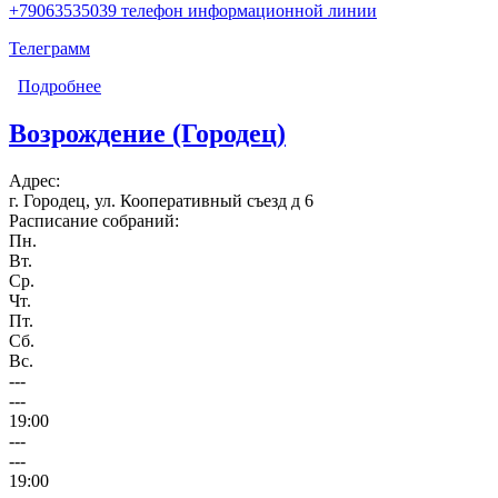
+79063535039 телефон информационной линии
Телеграмм
Подробнее
о Исток Midnight
Возрождение (Городец)
Адрес:
г. Городец, ул. Кооперативный съезд д 6
Расписание собраний:
Пн.
Вт.
Ср.
Чт.
Пт.
Сб.
Вс.
---
---
19:00
---
---
19:00