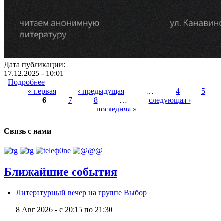
Дата публикации:
17.12.2025 - 10:01
Подробнее
о Литературный вечер на группе Антей
« первая
‹ предыдущая
…
4
5
6
7
8
…
следующая ›
Страницы
последняя »
Связь с нами
Ближайшие события
Литературный вечер на группе Выбор
8 Авг 2026 -
с
20:15
по
21:30